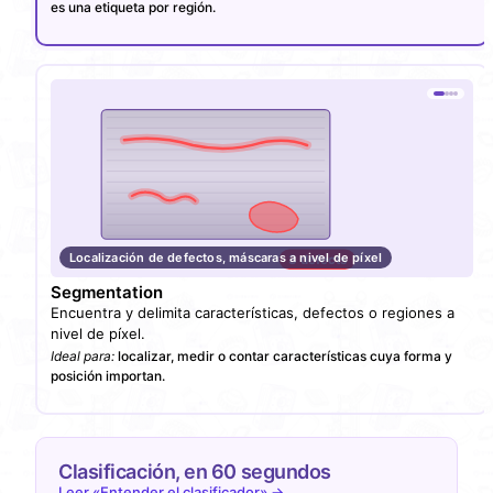
es una etiqueta por región.
Localización de defectos, máscaras a nivel de píxel
7 specks
3 defects
32 pills
Segmentation
Encuentra y delimita características, defectos o regiones a
nivel de píxel.
Ideal para:
localizar, medir o contar características cuya forma y
posición importan.
Clasificación, en 60 segundos
Leer «Entender el clasificador»
→