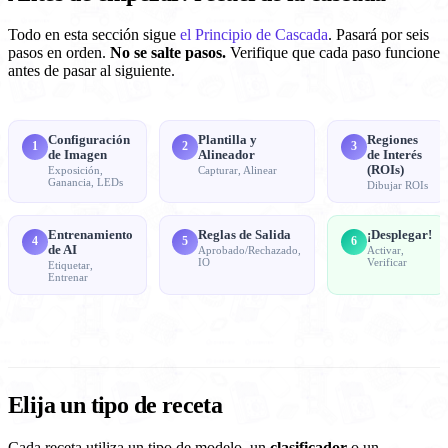
Todo en esta sección sigue
el Principio de Cascada
. Pasará por seis
pasos en orden.
No se salte pasos.
Verifique que cada paso funcione
antes de pasar al siguiente.
Configuración
Plantilla y
Regiones
1
2
3
de Imagen
Alineador
de Interés
(ROIs)
Exposición,
Capturar, Alinear
Ganancia, LEDs
Dibujar ROIs
Entrenamiento
Reglas de Salida
¡Desplegar!
4
5
6
de AI
Aprobado/Rechazado,
Activar,
IO
Verificar
Etiquetar,
Entrenar
Elija un tipo de receta
Cada receta utiliza un tipo de modelo, un
clasificador
o un