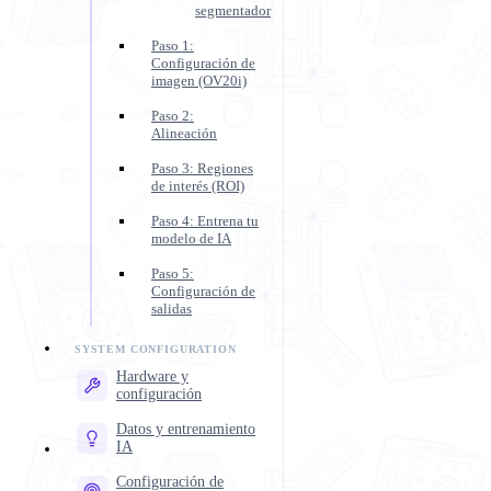
segmentador
Paso 1:
Configuración de
imagen (OV20i)
Paso 2:
Alineación
Paso 3: Regiones
de interés (ROI)
Paso 4: Entrena tu
modelo de IA
Paso 5:
Configuración de
salidas
Hardware y
configuración
Datos y entrenamiento
IA
Configuración de