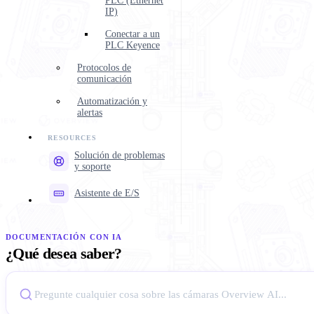
PLC (Ethernet
IP)
Conectar a un
PLC Keyence
Protocolos de
comunicación
Automatización y
alertas
Solución de problemas
y soporte
Asistente de E/S
DOCUMENTACIÓN CON IA
¿Qué desea saber?