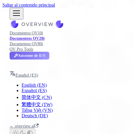
Saltar al contenido principal
Documentos OV10i
Documentos OV20i
Documentos OV80i
OV Pro Tools
Asistente de E/S
OV20i
Español (ES)
English (EN)
Español (ES)
简体中文 (CN)
繁體中文 (TW)
Tiếng Việt (VN)
Deutsch (DE)
← overview.ai