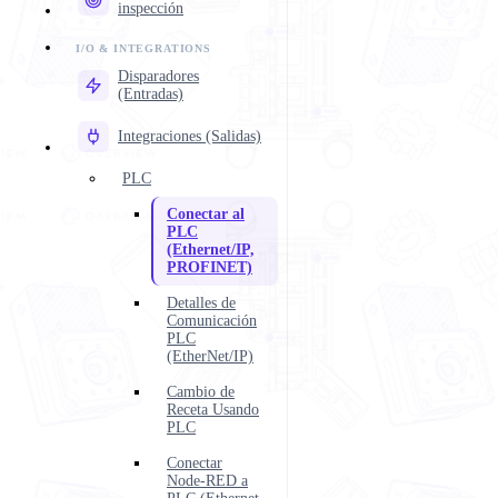
inspección
Disparadores
(Entradas)
Integraciones (Salidas)
PLC
Conectar al
PLC
(Ethernet/IP,
PROFINET)
Detalles de
Comunicación
PLC
(EtherNet/IP)
Cambio de
Receta Usando
PLC
Conectar
Node-RED a