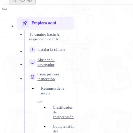
Empieza aquí
Tu camino hacia la
inspección con IA
Instalar la cámara
Abrir en tu
navegador
Crear primera
inspección
Resumen de la
receta
Clasificador
de
comprensión
Comprensión
del