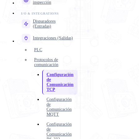
inspección
Disparadores
(Entradas)
Integraciones (Salidas)
PLC
Protocolos de
comunicación
Configuración
de
Comunicación
TCP
Configuración
de
Comunicación
MQTT
Configuración
de
Comunicación