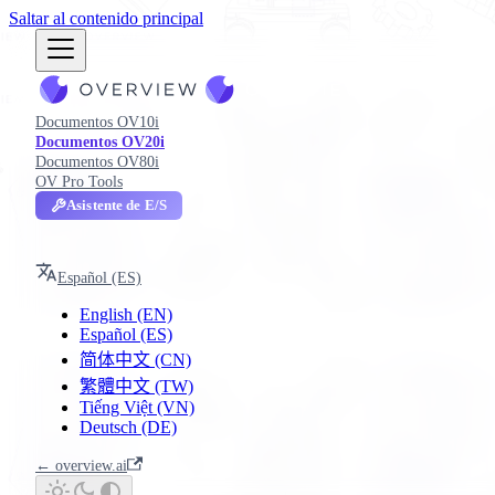
Saltar al contenido principal
Documentos OV10i
Documentos OV20i
Documentos OV80i
OV Pro Tools
Asistente de E/S
OV20i
Español (ES)
English (EN)
Español (ES)
简体中文 (CN)
繁體中文 (TW)
Tiếng Việt (VN)
Deutsch (DE)
← overview.ai