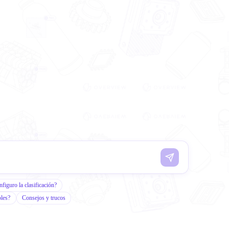
iguro la clasificación?
bles?
Consejos y trucos