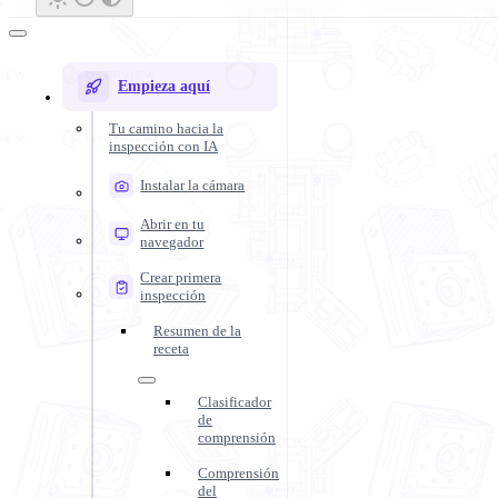
Empieza aquí
Tu camino hacia la
inspección con IA
Instalar la cámara
Abrir en tu
navegador
Crear primera
inspección
Resumen de la
receta
Clasificador
de
comprensión
Comprensión
del