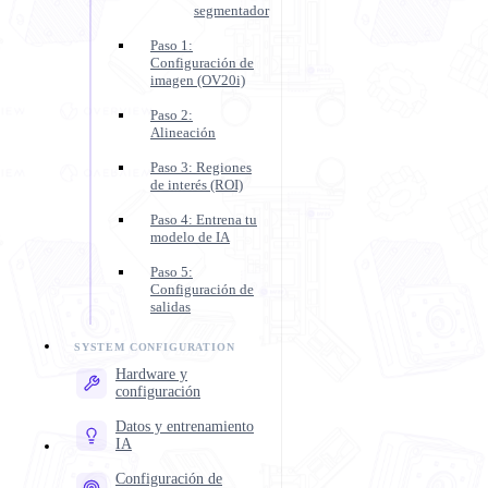
segmentador
Paso 1:
Configuración de
imagen (OV20i)
Paso 2:
Alineación
Paso 3: Regiones
de interés (ROI)
Paso 4: Entrena tu
modelo de IA
Paso 5:
Configuración de
salidas
Hardware y
configuración
Datos y entrenamiento
IA
Configuración de