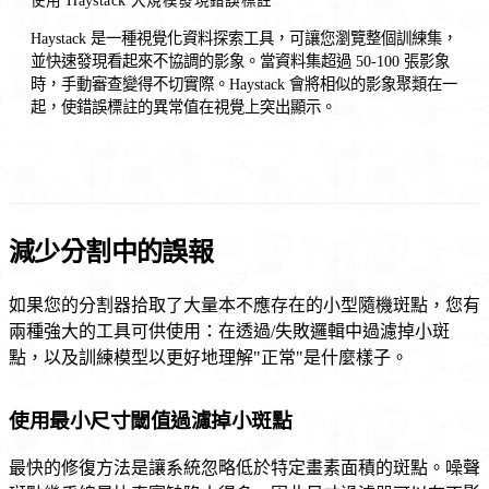
使用 Haystack 大規模發現錯誤標註
Haystack 是一種視覺化資料探索工具，可讓您瀏覽整個訓練集，
並快速發現看起來不協調的影象。當資料集超過 50-100 張影象
時，手動審查變得不切實際。Haystack 會將相似的影象聚類在一
起，使錯誤標註的異常值在視覺上突出顯示。
減少分割中的誤報
如果您的分割器拾取了大量本不應存在的小型隨機斑點，您有
兩種強大的工具可供使用：在透過/失敗邏輯中過濾掉小斑
點，以及訓練模型以更好地理解"正常"是什麼樣子。
使用最小尺寸閾值過濾掉小斑點
最快的修復方法是讓系統忽略低於特定畫素面積的斑點。噪聲