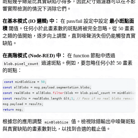
斑點幾乎總是比真實缺陷小得多，因此尺寸過濾器可以在不影
響實際檢測的情況下消除它們。
在基本模式 (IO 邏輯) 中：
在 pass/fail 設定中設定
最小斑點面
積
閾值。任何小於此畫素數的斑點將被完全忽略。從 50 畫素
之類的值開始，逐步向上調整，直到噪聲消失但仍能觸發真實
缺陷。
在高階模式 (Node-RED) 中：
在 function 節點中透過
過濾斑點。例如，要忽略任何小於 50 畫素
blob.pixel_count
的斑點：
const
 minBlobSize 
=
50
;
const
 allBlobs 
=
 msg
.
payload
.
segmentation
.
blobs
;
const
 realBlobs 
=
 allBlobs
.
filter
(
blob
=>
 blob
.
pixel_count
>=
 minBlobSize
const
 results 
=
 realBlobs
.
length
&
lt
;
1
;
// Pass if no real blobs remain
msg
.
payload
=
 results
;
return
 msg
;
根據您的應用調整
值。檢視除錯輸出中噪聲斑點
minBlobSize
與真實缺陷的畫素數對比，以找到合適的截止值。