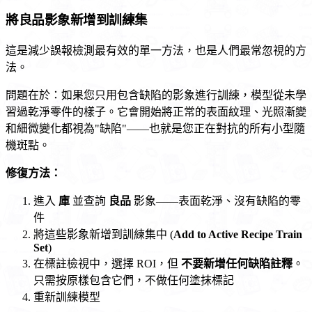
將良品影象新增到訓練集
這是減少誤報檢測最有效的單一方法，也是人們最常忽視的方
法。
問題在於：如果您只用包含缺陷的影象進行訓練，模型從未學
習過乾淨零件的樣子。它會開始將正常的表面紋理、光照漸變
和細微變化都視為"缺陷"——也就是您正在對抗的所有小型隨
機斑點。
修復方法：
進入
庫
並查詢
良品
影象——表面乾淨、沒有缺陷的零
件
將這些影象新增到訓練集中 (
Add to Active Recipe Train
Set
)
在標註檢視中，選擇 ROI，但
不要新增任何缺陷註釋
。
只需按原樣包含它們，不做任何塗抹標記
重新訓練模型