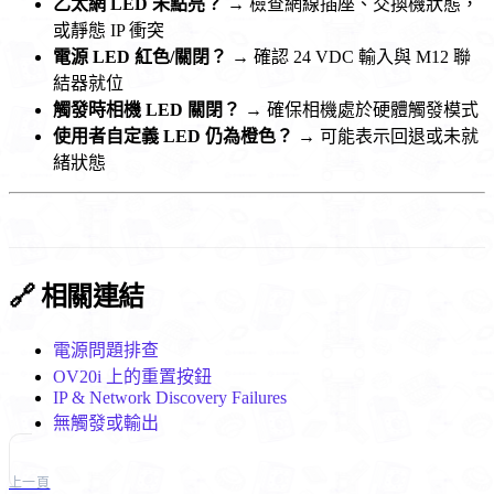
乙太網 LED 未點亮？
→ 檢查網線插座、交換機狀態，
或靜態 IP 衝突
電源 LED 紅色/關閉？
→ 確認 24 VDC 輸入與 M12 聯
結器就位
觸發時相機 LED 關閉？
→ 確保相機處於硬體觸發模式
使用者自定義 LED 仍為橙色？
→ 可能表示回退或未就
緒狀態
🔗 相關連結
電源問題排查
OV20i 上的重置按鈕
IP & Network Discovery Failures
無觸發或輸出
上一頁