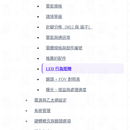
電氣規格
環境等級
針腳分佈（M12 與 端子）
電氣與通訊埠
電纜規格與部件編號
推薦的配件
LED 行為矩陣
鏡頭 + FOV 對照表
曝光、增益與處理速度
電源與乙太網設定
系統管理
硬體概念與鏡頭選項