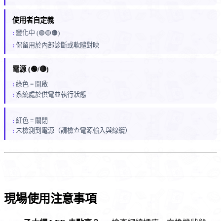
使用者自定義
變化中 (🟢🟡🟠)
保留用於內部診斷或軟體對映
電源 (🟢/🔴)
綠色 = 開啟
系統處於供電並執行狀態
紅色 = 關閉
未檢測到電源（請檢查電源輸入與線纜）
現場使用注意事項