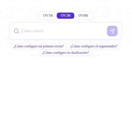
OV10i
OV20i
OV80i
¿Cómo configuro mi primera receta?
¿Cómo configuro el segmentador?
¿Cómo configuro la clasificación?
¿Cuándo debo usar segmentador vs clasificador?
¿Qué opciones de lentes hay disponibles?
Consejos y trucos
Configuración inicial
Para nuevas implementaciones:
Sigue esta ruta paso a paso
para montar, conectar y poner en marcha tu primera cámara.
Instalar la cámara
Montar, alimentar, cablear
PASO 1